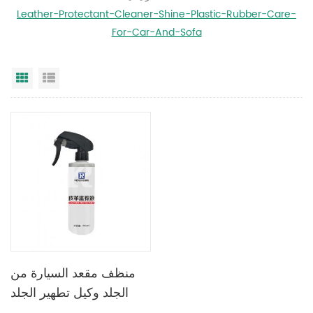
Leather-Protectant-Cleaner-Shine-Plastic-Rubber-Care-
For-Car-And-Sofa
عرض القائمة
عرض شبكي
منظف ​​مقعد السيارة من
الجلد وكيل تطهير الجلد
العناية بالجلد صيانة