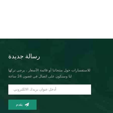
رسالة جديدة
للاستفسارات حول منتجاتنا أو قائمة الأسعار ، يرجى تركها
لنا وسنكون على اتصال في غضون 24 ساعة