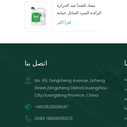
مضاد للصدأ ضد الحرارة
الزائدة المبرد السائل حماية
خزان المياه حياة طويلة
اقرأ أكثر
الأخضر
ا
اتصل بنا
ة
No. 69, Zengcheng Avenue, Licheng
Street,Zengcheng District,Guangzhou
ت
City,Guangdong Province, China.
ة
+8613533006647
ا
ت
0086 19868695570