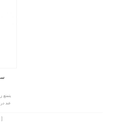
سا
يتمتع ز
عند درج
من التبخر
م