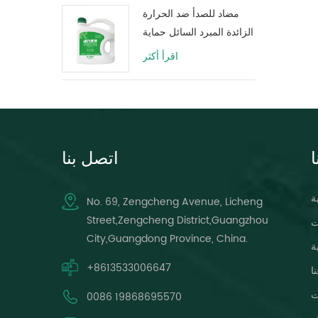
مضاد للصدأ ضد الحرارة
الزائدة المبرد السائل حماية
خزان المياه حياة طويلة
اقرأ أكثر
الأخضر
ا
اتصل بنا
ة
No. 69, Zengcheng Avenue, Licheng
Street,Zengcheng District,Guangzhou
ت
City,Guangdong Province, China.
ة
+8613533006647
ا
ت
0086 19868695570