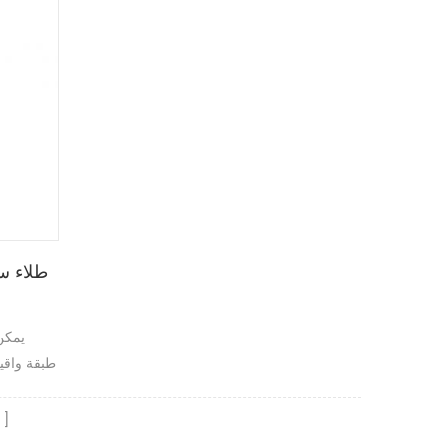
يمكن
طبقة واقي
فريد
م