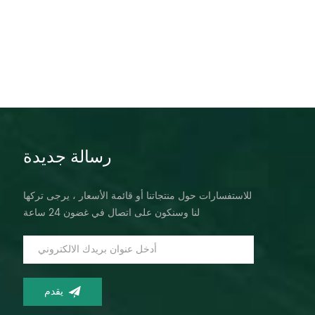
رسالة جديدة
للاستفسارات حول منتجاتنا أو قائمة الأسعار ، يرجى تركها
لنا وسنكون على اتصال في غضون 24 ساعة